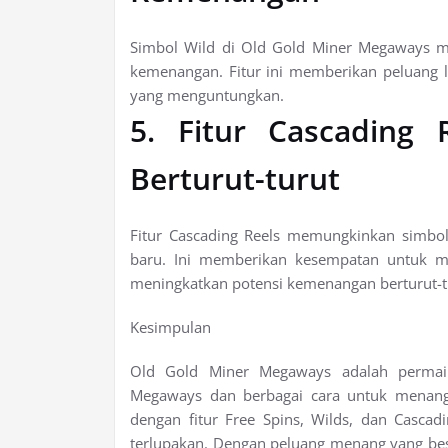
Simbol Wild di Old Gold Miner Megaways m
kemenangan. Fitur ini memberikan peluang 
yang menguntungkan.
5. Fitur Cascading
Berturut-turut
Fitur Cascading Reels memungkinkan simbo
baru. Ini memberikan kesempatan untuk men
meningkatkan potensi kemenangan berturut-tu
Kesimpulan
Old Gold Miner Megaways adalah perma
Megaways dan berbagai cara untuk menan
dengan fitur Free Spins, Wilds, dan Casca
terlupakan. Dengan peluang menang yang bes