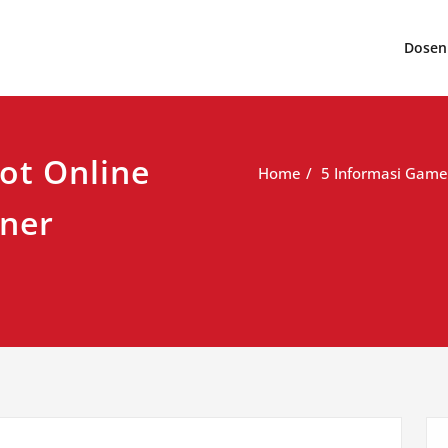
Dosen 
ot Online
Home
5 Informasi Game
iner