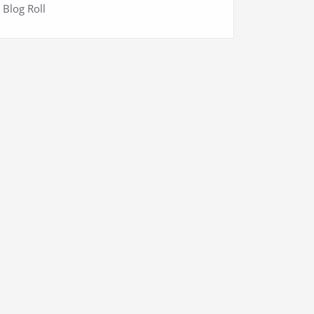
Blog Roll