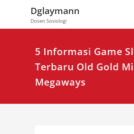
Skip
Dglaymann
to
content
Dosen Sosiologi
5 Informasi Game Sl
Terbaru Old Gold M
Megaways