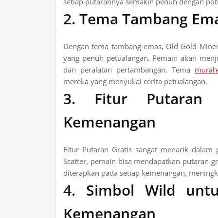
setiap putarannya semakin penuh dengan pote
2. Tema Tambang Ema
Dengan tema tambang emas, Old Gold Min
yang penuh petualangan. Pemain akan menju
dan peralatan pertambangan. Tema
murah
mereka yang menyukai cerita petualangan.
3. Fitur Putaran
Kemenangan
Fitur Putaran Gratis sangat menarik dalam 
Scatter, pemain bisa mendapatkan putaran g
diterapkan pada setiap kemenangan, meningk
4. Simbol Wild unt
Kemenangan