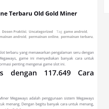
ine Terbaru Old Gold Miner
,
Dosen Praktisi
,
Uncategorized
Tag
game android
,
mainan android
,
permainan online
,
permainan terbaru
,
lot terbaru yang menawarkan pengalaman seru dengan
egaways, game ini menyediakan banyak cara untuk
formasi penting mengenai game slot ini.
s dengan 117.649 Cara
ld Miner Megaways adalah penggunaan sistem Megaways
uk menang. Dengan begitu banyak cara untuk menang,