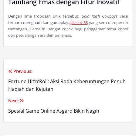
Tambang Emas dengan Fitur Inovatif
Dengan lima trobosan unik tersebut,
Gold Rush Cowboys
versi
terbaru menghadirkan gameplay
gilaslot 88
yang seru dan penuh
tantangan. Game ini sangat cocok bagi penggemar tema koboi
dan petualangan era demam emas.
Previous:
Navigasi
Fortune Hit’n’Roll: Aksi Roda Keberuntungan Penuh
pos
Hadiah dan Kejutan
Next:
Spesial Game Online Asgard Bikin Nagih