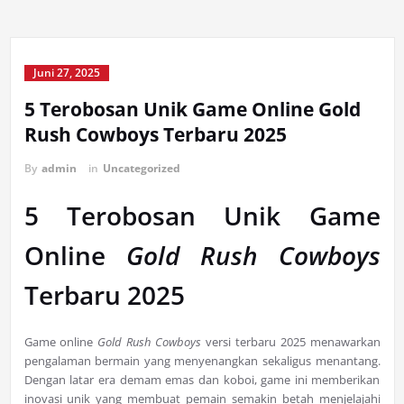
Juni 27, 2025
5 Terobosan Unik Game Online Gold
Rush Cowboys Terbaru 2025
By
admin
in
Uncategorized
5 Terobosan Unik Game
Online
Gold Rush Cowboys
Terbaru 2025
Game online
Gold Rush Cowboys
versi terbaru 2025 menawarkan
pengalaman bermain yang menyenangkan sekaligus menantang.
Dengan latar era demam emas dan koboi, game ini memberikan
inovasi unik yang membuat pemain semakin betah menjelajahi