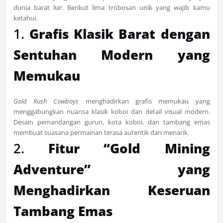
dunia barat liar. Berikut lima trobosan unik yang wajib kamu
ketahui.
1.
Grafis Klasik Barat dengan
Sentuhan Modern yang
Memukau
Gold Rush Cowboys
menghadirkan grafis memukau yang
menggabungkan nuansa klasik koboi dan detail visual modern.
Desain pemandangan gurun, kota koboi, dan tambang emas
membuat suasana permainan terasa autentik dan menarik.
2.
Fitur “Gold Mining
Adventure” yang
Menghadirkan Keseruan
Tambang Emas