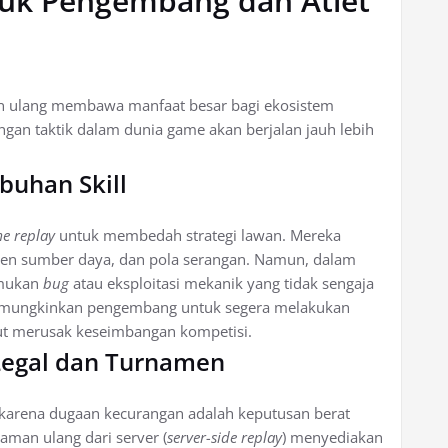
tuk Pengembang dan Atlet
man ulang membawa manfaat besar bagi ekosistem
angan taktik dalam dunia game akan berjalan jauh lebih
buhan Skill
e replay
untuk membedah strategi lawan. Mereka
n sumber daya, dan pola serangan. Namun, dalam
emukan
bug
atau eksploitasi mekanik yang tidak sengaja
memungkinkan pengembang untuk segera melakukan
ut merusak keseimbangan kompetisi.
Legal dan Turnamen
 karena dugaan kecurangan adalah keputusan berat
aman ulang dari server (
server-side replay
) menyediakan