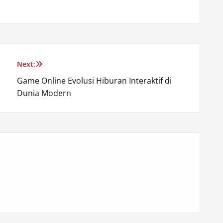
Next:
Game Online Evolusi Hiburan Interaktif di
Dunia Modern