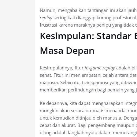
Namun, mengabaikan tantangan ini akan jauh
replay
sering kali dianggap kurang profesiona
frustrasi karena maraknya penipu yang tidak 
Kesimpulan: Standar
Masa Depan
Kesimpulannya, fitur
in-game replay
adalah pi
sehat. Fitur ini menjembatani celah antara det
manusia. Selain itu, transparansi yang dita
memberikan perlindungan bagi pemain yang j
Ke depannya, kita dapat mengharapkan integr
mungkin akan secara otomatis menandai m
untuk kemudian ditinjau oleh manusia. Denga
cepat dan akurat. Bagi pengembang maupun
ulang adalah langkah nyata dalam memerangi