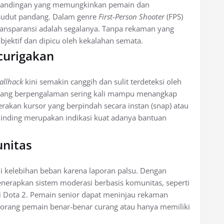
rtandingan yang memungkinkan pemain dan
 sudut pandang. Dalam genre
First-Person Shooter
(FPS)
ansparansi adalah segalanya. Tanpa rekaman yang
subjektif dan dipicu oleh kekalahan semata.
curigakan
allhack
kini semakin canggih dan sulit terdeteksi oleh
 yang berpengalaman sering kali mampu menangkap
rakan kursor yang berpindah secara instan (snap) atau
dinding merupakan indikasi kuat adanya bantuan
nitas
mi kelebihan beban karena laporan palsu. Dengan
erapkan sistem moderasi berbasis komunitas, seperti
di Dota 2. Pemain senior dapat meninjau rekaman
eorang pemain benar-benar curang atau hanya memiliki