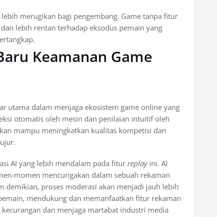
 lebih merugikan bagi pengembang. Game tanpa fitur
l dan lebih rentan terhadap eksodus pemain yang
tertangkap.
 Baru Keamanan Game
lar utama dalam menjaga ekosistem game online yang
eksi otomatis oleh mesin dan penilaian intuitif oleh
warkan mampu meningkatkan kualitas kompetisi dan
ujur.
asi AI yang lebih mendalam pada fitur
replay
ini. AI
omen-momen mencurigakan dalam sebuah rekaman
n demikian, proses moderasi akan menjadi jauh lebih
 pemain, mendukung dan memanfaatkan fitur rekaman
 kecurangan dan menjaga martabat industri media