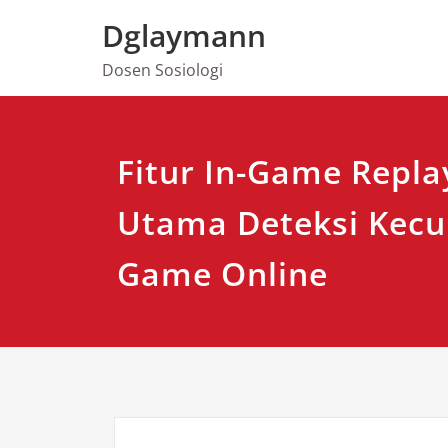
Skip
Dglaymann
to
content
Dosen Sosiologi
Fitur In-Game Replay
Utama Deteksi Kecu
Game Online