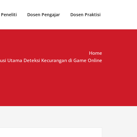
Peneliti
Dosen Pengajar
Dosen Praktisi
Home
olusi Utama Deteksi Kecurangan di Game Online