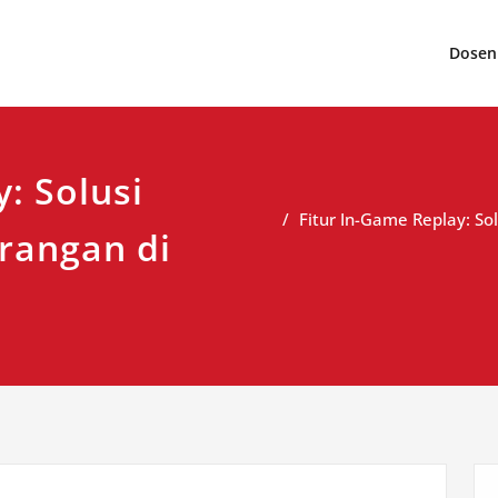
Dosen 
: Solusi
Fitur In-Game Replay: S
rangan di