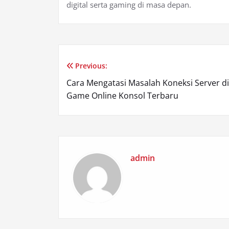
digital serta gaming di masa depan.
Previous:
Navigasi
Cara Mengatasi Masalah Koneksi Server di
pos
Game Online Konsol Terbaru
admin