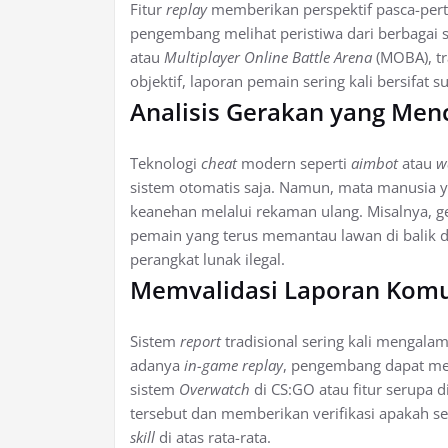
Fitur
replay
memberikan perspektif pasca-pe
pengembang melihat peristiwa dari berbagai
atau
Multiplayer Online Battle Arena
(MOBA), tr
objektif, laporan pemain sering kali bersifat 
Analisis Gerakan yang Men
Teknologi
cheat
modern seperti
aimbot
atau
w
sistem otomatis saja. Namun, mata manusia
keanehan melalui rekaman ulang. Misalnya, ge
pemain yang terus memantau lawan di balik 
perangkat lunak ilegal.
Memvalidasi Laporan Komu
Sistem
report
tradisional sering kali mengala
adanya
in-game replay
, pengembang dapat men
sistem
Overwatch
di CS:GO atau fitur serupa 
tersebut dan memberikan verifikasi apakah s
skill
di atas rata-rata.