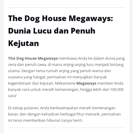
The Dog House Megaways:
Dunia Lucu dan Penuh
Kejutan
The Dog House Megaways
membawa Anda ke dalam dunia yang
ceria dan penuh tawa, di mana anjing-anjing lucu menjadi bintang
utama. Dengan tema rumah anjing yang penuh warna dan
suasana yang hangat, permainan ini menyajikan banyak
kegembiraan dan kejutan. Mekanisme
Megaways
memberi Anda
banyak cara untuk meraih kemenangan, hingga lebih dari 100.000
cara!
Di setiap putaran, Anda berkesempatan meraih kemenangan
besar, dan dengan kehadiran berbagai fitur menarik, permainan
ini terus memberikan hiburan tanpa henti.