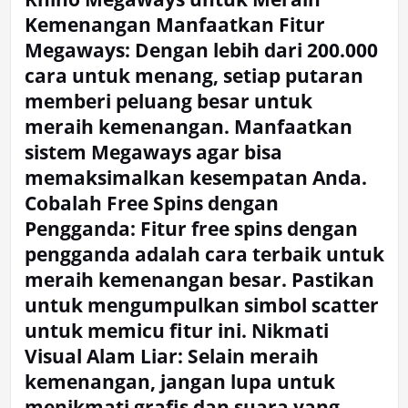
Kemenangan Manfaatkan Fitur
Megaways: Dengan lebih dari 200.000
cara untuk menang, setiap putaran
memberi peluang besar untuk
meraih kemenangan. Manfaatkan
sistem Megaways agar bisa
memaksimalkan kesempatan Anda.
Cobalah Free Spins dengan
Pengganda: Fitur free spins dengan
pengganda adalah cara terbaik untuk
meraih kemenangan besar. Pastikan
untuk mengumpulkan simbol scatter
untuk memicu fitur ini. Nikmati
Visual Alam Liar: Selain meraih
kemenangan, jangan lupa untuk
menikmati grafis dan suara yang