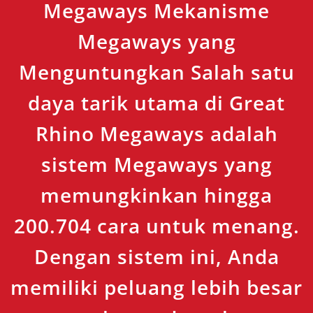
Megaways Mekanisme
Megaways yang
Menguntungkan Salah satu
daya tarik utama di Great
Rhino Megaways adalah
sistem Megaways yang
memungkinkan hingga
200.704 cara untuk menang.
Dengan sistem ini, Anda
memiliki peluang lebih besar