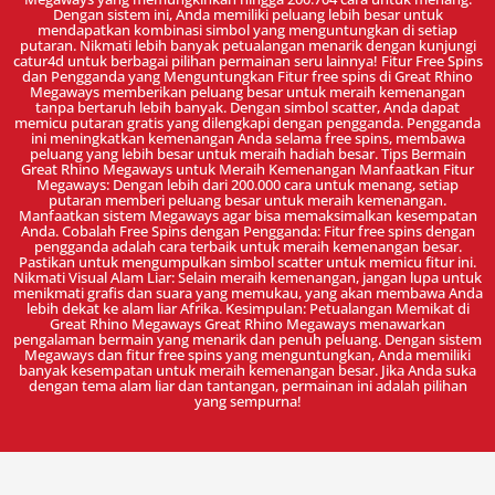
Dengan sistem ini, Anda memiliki peluang lebih besar untuk
mendapatkan kombinasi simbol yang menguntungkan di setiap
putaran. Nikmati lebih banyak petualangan menarik dengan kunjungi
catur4d untuk berbagai pilihan permainan seru lainnya! Fitur Free Spins
dan Pengganda yang Menguntungkan Fitur free spins di Great Rhino
Megaways memberikan peluang besar untuk meraih kemenangan
tanpa bertaruh lebih banyak. Dengan simbol scatter, Anda dapat
memicu putaran gratis yang dilengkapi dengan pengganda. Pengganda
ini meningkatkan kemenangan Anda selama free spins, membawa
peluang yang lebih besar untuk meraih hadiah besar. Tips Bermain
Great Rhino Megaways untuk Meraih Kemenangan Manfaatkan Fitur
Megaways: Dengan lebih dari 200.000 cara untuk menang, setiap
putaran memberi peluang besar untuk meraih kemenangan.
Manfaatkan sistem Megaways agar bisa memaksimalkan kesempatan
Anda. Cobalah Free Spins dengan Pengganda: Fitur free spins dengan
pengganda adalah cara terbaik untuk meraih kemenangan besar.
Pastikan untuk mengumpulkan simbol scatter untuk memicu fitur ini.
Nikmati Visual Alam Liar: Selain meraih kemenangan, jangan lupa untuk
menikmati grafis dan suara yang memukau, yang akan membawa Anda
lebih dekat ke alam liar Afrika. Kesimpulan: Petualangan Memikat di
Great Rhino Megaways Great Rhino Megaways menawarkan
pengalaman bermain yang menarik dan penuh peluang. Dengan sistem
Megaways dan fitur free spins yang menguntungkan, Anda memiliki
banyak kesempatan untuk meraih kemenangan besar. Jika Anda suka
dengan tema alam liar dan tantangan, permainan ini adalah pilihan
yang sempurna!