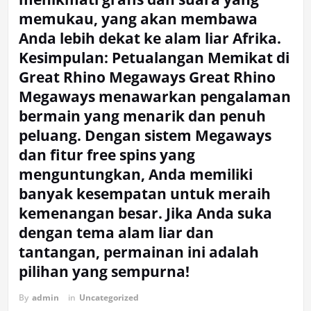
memukau, yang akan membawa
Anda lebih dekat ke alam liar Afrika.
Kesimpulan: Petualangan Memikat di
Great Rhino Megaways Great Rhino
Megaways menawarkan pengalaman
bermain yang menarik dan penuh
peluang. Dengan sistem Megaways
dan fitur free spins yang
menguntungkan, Anda memiliki
banyak kesempatan untuk meraih
kemenangan besar. Jika Anda suka
dengan tema alam liar dan
tantangan, permainan ini adalah
pilihan yang sempurna!
By
admin
in
Uncategorized