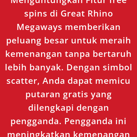
spins di Great Rhino
Megaways memberikan
peluang besar untuk meraih
kemenangan tanpa bertaruh
lebih banyak. Dengan simbol
scatter, Anda dapat memicu
putaran gratis yang
dilengkapi dengan
pengganda. Pengganda ini
meningkatkan kemenangan