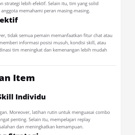
rategi lebih efektif. Selain itu, tim yang solid
 anggota memahami peran masing-masing.
ektif
r, tidak semua pemain memanfaatkan fitur chat atau
memberi informasi posisi musuh, kondisi skill, atau
ordinasi tim meningkat dan kemenangan lebih mudah
an Item
kill Individu
ngan. Moreover, latihan rutin untuk menguasai combo
angat penting. Selain itu, mempelajari replay
salahan dan meningkatkan kemampuan.