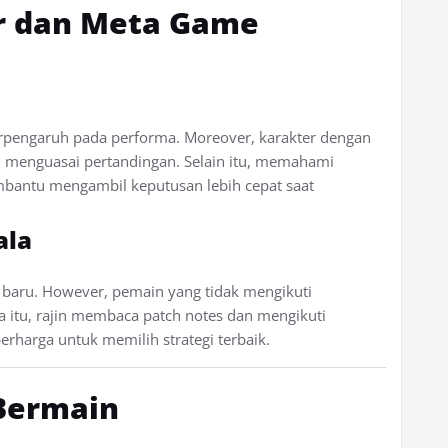
 dan Meta Game
erpengaruh pada performa. Moreover, karakter dengan
ah menguasai pertandingan. Selain itu, memahami
bantu mengambil keputusan lebih cepat saat
ala
 baru. However, pemain yang tidak mengikuti
a itu, rajin membaca patch notes dan mengikuti
rharga untuk memilih strategi terbaik.
Bermain