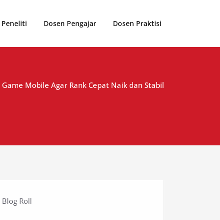
Peneliti
Dosen Pengajar
Dosen Praktisi
n Game Mobile Agar Rank Cepat Naik dan Stabil
Blog Roll