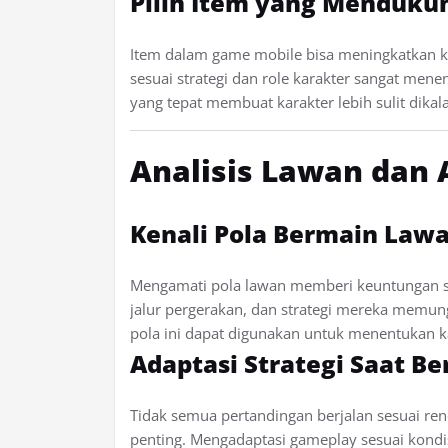
Pilih Item yang Mendukun
Item dalam game mobile bisa meningkatkan 
sesuai strategi dan role karakter sangat mene
yang tepat membuat karakter lebih sulit dika
Analisis Lawan dan 
Kenali Pola Bermain Law
Mengamati pola lawan memberi keuntungan str
jalur pergerakan, dan strategi mereka memung
pola ini dapat digunakan untuk menentukan 
Adaptasi Strategi Saat B
Tidak semua pertandingan berjalan sesuai renc
penting. Mengadaptasi gameplay sesuai kondi