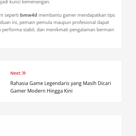
njadi kunci kemenangan.
m seperti
bmw4d
membantu gamer mendapatkan tips
nduan ini, pemain pemula maupun profesional dapat
 performa stabil, dan menikmati pengalaman bermain
Next:
Rahasia Game Legendaris yang Masih Dicari
Gamer Modern Hingga Kini